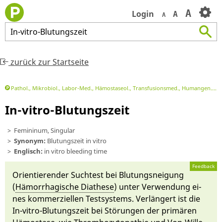
A
Login
A
A
In
-
vitro
-
Blutungszeit
zurück zur Startseite
Pathol., Mikrobiol., Labor-Med., Hämostaseol., Transfusionsmed., Humangen.
L
In-vitro-Blutungszeit
Femininum, Singular
Synonym:
Blutungszeit in vitro
Englisch:
in vitro bleeding time
Feedback
Ori­entie­ren­der Such­test bei Blutungs­neigung
(
Hä­morrhagi­sche Diathese
) un­ter Ver­wen­dung ei­
nes kom­merzi­el­len Testsystems. Ver­län­gert ist die
In-vi­tro-Blutungs­zeit bei Störun­gen der primären