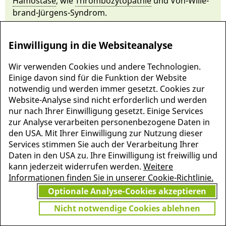
Hä­mo­stase
, wie
Thrombozytopathie
und
Von-Wille­
brand-Jür­gens-Syn­drom
.
Einwilligung in die Websiteanalyse
Wir verwenden Cookies und andere Technologien.
Einige davon sind für die Funktion der Website
notwendig und werden immer gesetzt. Cookies zur
Website-Analyse sind nicht erforderlich und werden
nur nach Ihrer Einwilligung gesetzt. Einige Services
zur Analyse verarbeiten personenbezogene Daten in
den USA. Mit Ihrer Einwilligung zur Nutzung dieser
Services stimmen Sie auch der Verarbeitung Ihrer
MEHR INFORMATIONEN
Daten in den USA zu. Ihre Einwilligung ist freiwillig und
JETZT
ZU PSCHYREMBEL
kann jederzeit widerrufen werden.
Weitere
GRATIS TESTEN
Informationen finden Sie in unserer Cookie-Richtlinie.
Optionale Analyse-Cookies akzeptieren
Nicht notwendige Cookies ablehnen
Vielen Dank für Ihr Interesse