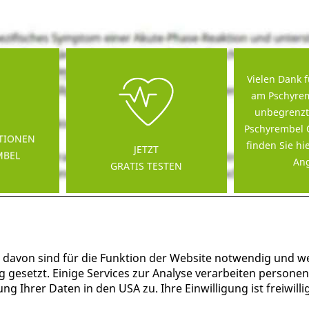
Vielen Dank f
am Pschyrem
unbegrenzt
Pschyrembel 
TIONEN
finden Sie hi
JETZT
MBEL
Ang
GRATIS TESTEN
 davon sind für die Funktion der Website notwendig und w
g gesetzt. Einige Services zur Analyse verarbeiten persone
g Ihrer Daten in den USA zu. Ihre Einwilligung ist freiwil