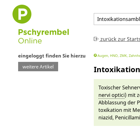
Intoxikationsamb
zurück zur Start
eingeloggt finden Sie hierzu
Augen, HNO, ZMK, Zahnhe
weitere Artikel
Intoxikatio
Toxischer Sehnerve
nervi op­tici
) mit 
Abblassung der Pap
toxikati­on mit Me
niazid, Penicillami