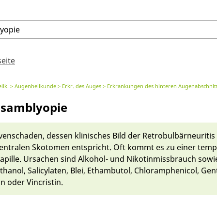
lyopie
seite
ilk.
Augenheilkunde
Erkr. des Auges
Erkrankungen des hinteren Augenabschnit
nsamblyopie
n­scha­den, des­sen klinisches Bild der Retro­bulbär­neuritis 
zentralen Skoto­men entspricht. Oft kommt es zu ei­ner tem
ille. Ur­sachen sind Alkohol- und Ni­ko­tin­missbrauch so­wie
thanol, Salicylaten, Blei, Ethambutol, Chloramphenicol, Gen­
n oder Vin­cris­tin.