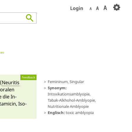
A
Login
A
A
tes
Feedback
Femininum, Singular
(
Neuritis
Synonym:
poralen
Intoxikationsamblyopie,
 die In­
Tabak-Alkhohol-Amblyopie,
tamicin, Iso­
Nutritionale Amblyopie
Englisch:
toxic amblyopia