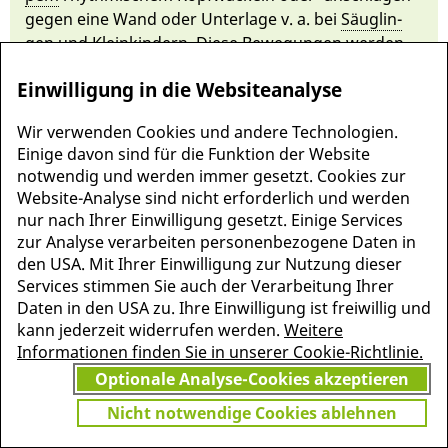
gegen ei­ne Wand oder Un­terlage v. a. bei
Säug­lin­
gen
und
Kleinkindern
. Die­se Bewegungen werden
als (selbst)beru­hi­gen­de Bewegung oder Selbst­
Einwilligung in die Websiteanalyse
stimulati­on bei
sensorischer Deprivati­on
in­
terpretiert. Ei­ne spezifische The­rapie ist in der Regel
Wir verwenden Cookies und andere Technologien.
nicht er­forder­lich.
Einige davon sind für die Funktion der Website
notwendig und werden immer gesetzt. Cookies zur
Website-Analyse sind nicht erforderlich und werden
nur nach Ihrer Einwilligung gesetzt. Einige Services
zur Analyse verarbeiten personenbezogene Daten in
den USA. Mit Ihrer Einwilligung zur Nutzung dieser
Services stimmen Sie auch der Verarbeitung Ihrer
Daten in den USA zu. Ihre Einwilligung ist freiwillig und
kann jederzeit widerrufen werden.
Weitere
Informationen finden Sie in unserer Cookie-Richtlinie.
Optionale Analyse-Cookies akzeptieren
Nicht notwendige Cookies ablehnen
MEHR INFORMATIONEN
JETZT
ZU PSCHYREMBEL