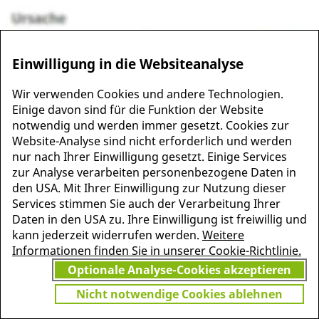
Einwilligung in die Websiteanalyse
Wir verwenden Cookies und andere Technologien.
Einige davon sind für die Funktion der Website
notwendig und werden immer gesetzt. Cookies zur
Website-Analyse sind nicht erforderlich und werden
MEHR INFORMATIONEN
nur nach Ihrer Einwilligung gesetzt. Einige Services
JETZT
ZU PSCHYREMBEL
zur Analyse verarbeiten personenbezogene Daten in
GRATIS TESTEN
den USA. Mit Ihrer Einwilligung zur Nutzung dieser
Services stimmen Sie auch der Verarbeitung Ihrer
Daten in den USA zu. Ihre Einwilligung ist freiwillig und
kann jederzeit widerrufen werden.
Weitere
Vielen Dank für Ihr Interesse
Informationen finden Sie in unserer Cookie-Richtlinie.
am Pschyrembel! Wenn Sie
Optionale Analyse-Cookies akzeptieren
unbegrenzten Zugang zu
Pschyrembel Online möchten,
Nicht notwendige Cookies ablehnen
finden Sie hier das passende