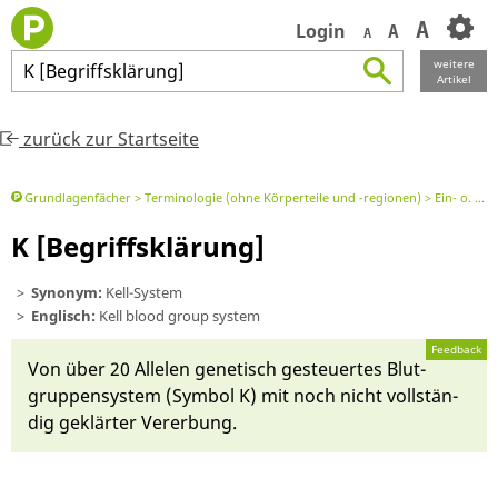
A
Login
A
A
weitere
K
[
Begriffsklärung
]
Artikel
zurück zur Startseite
Grundlagenfächer
Terminologie (ohne Körperteile und -regionen)
Ein- o. Zweibuchstaben-Begriff o. Abk.
K [Begriffsklärung]
Synonym:
Kell-System
Englisch:
Kell blood group system
Feedback
Von ü­ber 20 Al­le­len genetisch ge­steuertes Blut­
gruppensystem (Symbol K) mit noch nicht vollstän­
dig ge­klär­ter Ver­er­bung.