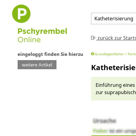
Katheterisierung
zurück zur Start
eingeloggt finden Sie hierzu
Grundlagenfächer
Termi
weitere Artikel
Katheterisi
Einführung ei­nes
zur supra­pu­bisch