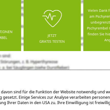
Vielen Dank f
am Pschyrem
unbegrenzt
Pschyrembel 
TIONEN
finden Sie hi
JETZT
MBEL
Ang
GRATIS TESTEN
 davon sind für die Funktion der Website notwendig und w
g gesetzt. Einige Services zur Analyse verarbeiten persone
g Ihrer Daten in den USA zu. Ihre Einwilligung ist freiwil