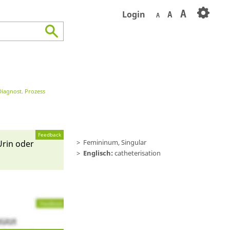
A
Login
A
A
Diagnost. Prozess
Feedback
Femininum, Singular
Urin oder
Englisch:
catheterisation