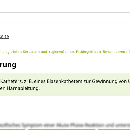
seite
nologie (ohne Körperteile und -regionen)
med. Fachbegriff oder Element davon
erung
 Katheters, z. B. ei­nes Blasen­katheters zur Gewinnung von 
en Har­na­bleitung.