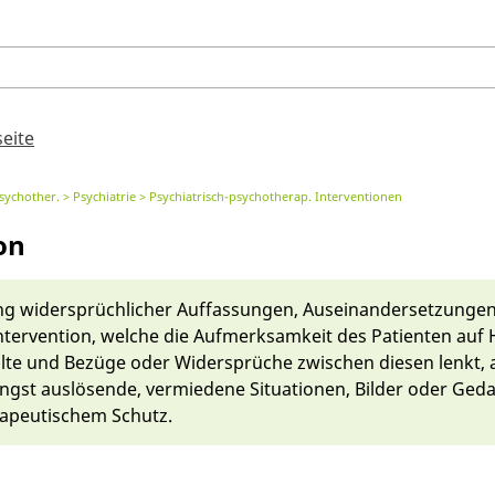
seite
Psychother.
Psychiatrie
Psychiatrisch-psychotherap. Interventionen
on
g wi­dersprüch­licher Auf­fassun­gen, Aus­ein­an­der­setzungen
­ter­venti­on, wel­che die Auf­merksamkeit des Patienten auf
halte und Be­zü­ge oder Wi­dersprüche zwi­schen die­sen lenk
gst aus­lösen­de, ver­mie­de­ne Situationen, Bil­der oder Ged
rapeutischem Schutz.