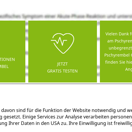
Vielen Dank f
am Pschyrem
unbegrenzt
Pschyrembel 
TIONEN
finden Sie hi
JETZT
MBEL
Ang
GRATIS TESTEN
 davon sind für die Funktion der Website notwendig und w
g gesetzt. Einige Services zur Analyse verarbeiten persone
g Ihrer Daten in den USA zu. Ihre Einwilligung ist freiwil