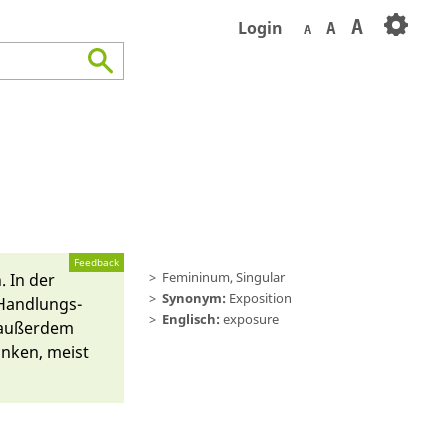
A
Login
A
A
Feedback
Femininum, Singular
. In der
Synonym:
Exposition
 Handlungs-
Englisch:
exposure
t, außerdem
anken, meist