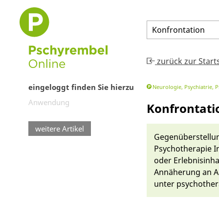
Konfrontation
zurück zur Start
eingeloggt finden Sie hierzu
Neurologie, Psychiatrie, 
Anwendung
Konfrontati
weitere Artikel
Gegenü­ber­stellun
Psychotherapie In
oder Er­lebnis­in­
Annähe­rung an An
un­ter psychothe