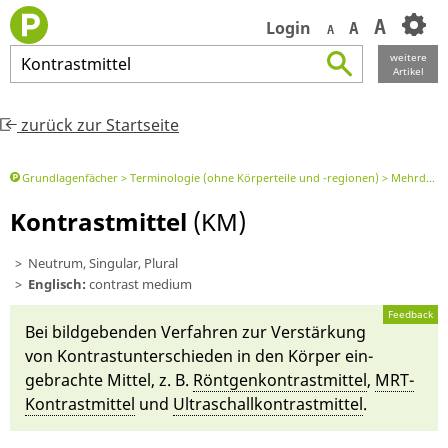
A
Login
A
A
weitere
Kontrastmittel
Artikel
zurück zur Startseite
Grundlagenfächer
Terminologie (ohne Körperteile und -regionen)
Mehrdeutige med. Begriffe o. Abk.
Kontrastmittel
(KM)
Neutrum, Singular, Plural
Englisch:
contrast medium
Feedback
Bei bild­gebenden Ver­fahren zur Ver­stär­kung
von Kontra­st­unterschieden in den Kör­per ein­
gebrachte Mit­tel, z. B.
Rönt­gen­kontrast­mit­tel
,
MRT-
Kontrast­mit­tel
und
Ul­tra­schallkontrast­mit­tel
.