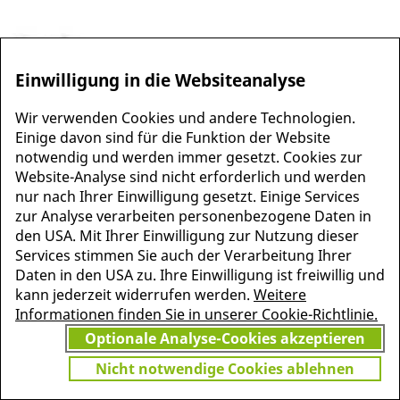
Einwilligung in die Websiteanalyse
Wir verwenden Cookies und andere Technologien.
Einige davon sind für die Funktion der Website
notwendig und werden immer gesetzt. Cookies zur
Website-Analyse sind nicht erforderlich und werden
nur nach Ihrer Einwilligung gesetzt. Einige Services
MEHR INFORMATIONEN
zur Analyse verarbeiten personenbezogene Daten in
JETZT
ZU PSCHYREMBEL
den USA. Mit Ihrer Einwilligung zur Nutzung dieser
GRATIS TESTEN
Services stimmen Sie auch der Verarbeitung Ihrer
Daten in den USA zu. Ihre Einwilligung ist freiwillig und
kann jederzeit widerrufen werden.
Weitere
Informationen finden Sie in unserer Cookie-Richtlinie.
Vielen Dank für Ihr Interesse
Optionale Analyse-Cookies akzeptieren
am Pschyrembel! Wenn Sie
unbegrenzten Zugang zu
Nicht notwendige Cookies ablehnen
Pschyrembel Online möchten,