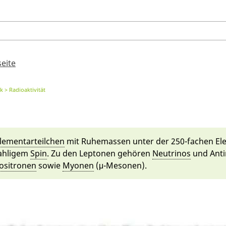
seite
ik
Radioaktivität
le­mentar­teilchen
mit Ruhe­massen un­ter der 250-fa­chen El
ah­ligem
Spin
. Zu den Leptonen gehören
Neutri­nos
und Antin
ositro­nen
so­wie
Myo­nen
(μ-Meso­nen).