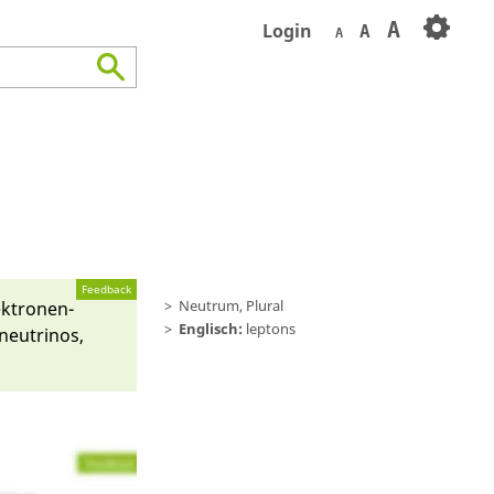
A
Login
A
A
Feedback
Neutrum, Plural
ektronen­
Englisch:
leptons
eutri­nos,