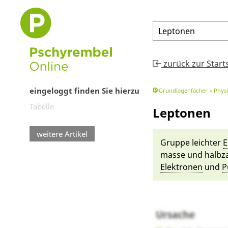
Leptonen
zurück zur Start
eingeloggt finden Sie hierzu
Grundlagenfächer
Phys
Tabelle
Leptonen
weitere Artikel
Gruppe leichter
E
masse und halb­z
Elektronen
und
P