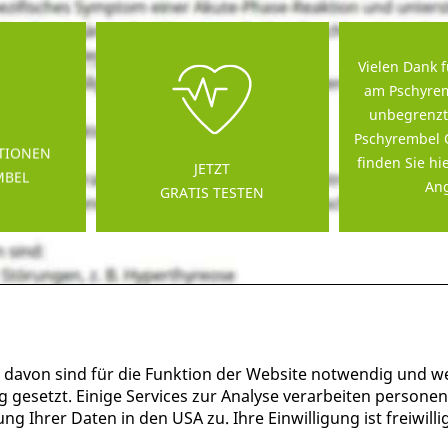
Vielen Dank f
am Pschyrem
unbegrenzt
Pschyrembel 
TIONEN
finden Sie hi
JETZT
MBEL
Ang
GRATIS TESTEN
 davon sind für die Funktion der Website notwendig und w
g gesetzt. Einige Services zur Analyse verarbeiten persone
g Ihrer Daten in den USA zu. Ihre Einwilligung ist freiwil