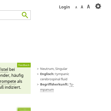
A
Login
A
A
Feedback
Neutrum, Singular
istel
bei
Englisch:
tympanic
en­der, häu­fig
cerebrospinal fluid
trompete
als
Begriffsherkunft:
Ty­
ß in­diziert.
mpanum