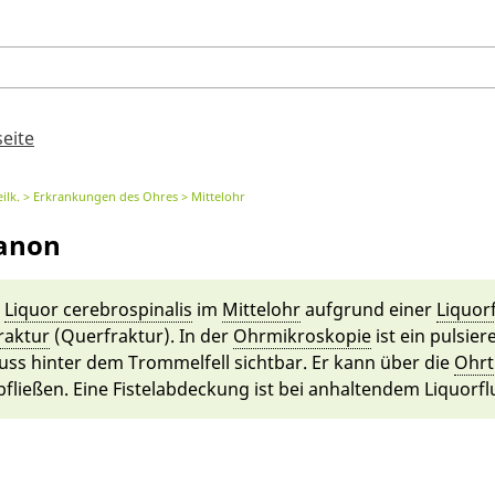
seite
ilk.
Erkrankungen des Ohres
Mittelohr
anon
n
Liquor cerebro­spina­lis
im
Mit­telohr
auf­grund ei­ner
Liquor­f
fraktur
(Querfraktur). In der
Ohr­mikro­skopie
ist ein pulsie­r
uss hin­ter dem Trommel­fell sicht­bar. Er kann ü­ber die
Ohr­
­fließen. Ei­ne Fiste­lab­deckung ist bei an­haltendem Liquor­flu