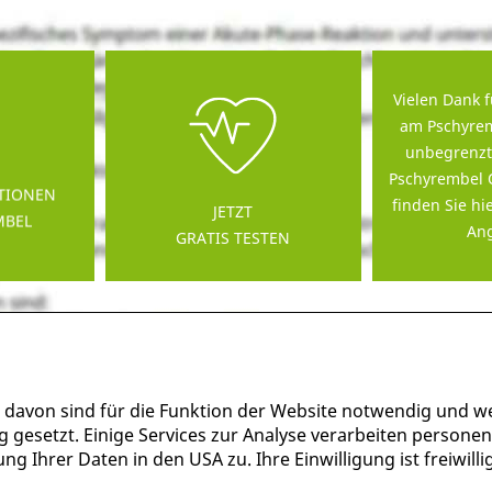
Vielen Dank f
am Pschyrem
unbegrenzt
Pschyrembel 
TIONEN
finden Sie hi
JETZT
MBEL
Ang
GRATIS TESTEN
 davon sind für die Funktion der Website notwendig und w
g gesetzt. Einige Services zur Analyse verarbeiten persone
g Ihrer Daten in den USA zu. Ihre Einwilligung ist freiwil