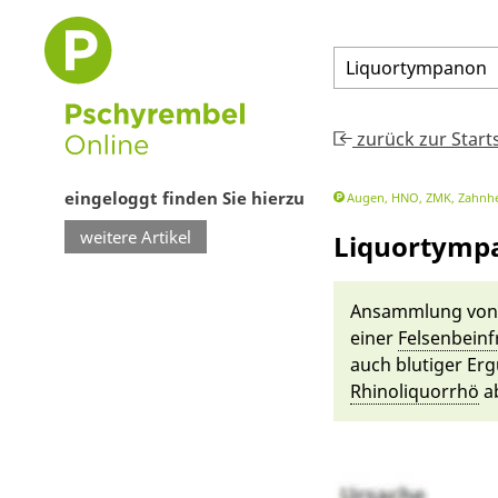
Liquortympanon
zurück zur Start
eingeloggt finden Sie hierzu
Augen, HNO, ZMK, Zahnhe
weitere Artikel
Liquortymp
An­samm­lung vo
ei­ner
Fel­sen­bein
auch blutiger Er­g
Rhinoliquor­rhö
ab