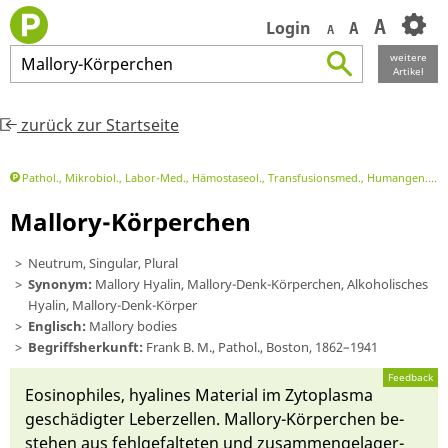
A
Login
A
A
weitere
Mallory
-
Körperchen
Artikel
zurück zur Startseite
Pathol., Mikrobiol., Labor-Med., Hämostaseol., Transfusionsmed., Humangen.
P
Mallory-Körperchen
Neutrum, Singular, Plural
Synonym:
Mallory Hyalin, Mallory-Denk-Körperchen, Alkoholisches
Hyalin, Mallory-Denk-Körper
Englisch:
Mallory bodies
Begriffsherkunft:
Frank B. M., Pathol., Boston, 1862–1941
Feedback
Eosinophiles, hyalines Materi­al im Zytoplasma
ge­schädig­ter Le­berzellen. Mallo­ry-Kör­per­chen be­
stehen aus fehl­ge­fal­te­ten und zu­sammengelager­