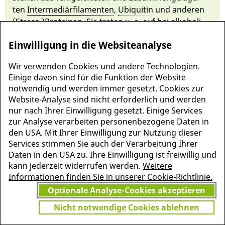
ten
In­ter­mediär­fi­lamenten
,
Ubiquitin
und an­deren
(Stress-)Pro­te­inen. Sie treten u. a. auf bei alkoholi­
scher und nichtalkoholi­scher
Fettleber­hepatitis
,
Einwilligung in die Websiteanalyse
primär biliä­rer Cholangi­tis
,
Mor­bus Wil­son
oder
medikamentös bedingter Le­ber­schädi­gung.
Wir verwenden Cookies und andere Technologien.
Einige davon sind für die Funktion der Website
notwendig und werden immer gesetzt. Cookies zur
Website-Analyse sind nicht erforderlich und werden
nur nach Ihrer Einwilligung gesetzt. Einige Services
zur Analyse verarbeiten personenbezogene Daten in
den USA. Mit Ihrer Einwilligung zur Nutzung dieser
Services stimmen Sie auch der Verarbeitung Ihrer
Daten in den USA zu. Ihre Einwilligung ist freiwillig und
kann jederzeit widerrufen werden.
Weitere
Informationen finden Sie in unserer Cookie-Richtlinie.
Optionale Analyse-Cookies akzeptieren
MEHR INFORMATIONEN
JETZT
Nicht notwendige Cookies ablehnen
ZU PSCHYREMBEL
GRATIS TESTEN