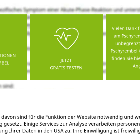
Vielen Dank f
am Pschyrem
unbegrenzt
Pschyrembel 
TIONEN
finden Sie hi
JETZT
MBEL
Ang
GRATIS TESTEN
 davon sind für die Funktion der Website notwendig und w
g gesetzt. Einige Services zur Analyse verarbeiten persone
g Ihrer Daten in den USA zu. Ihre Einwilligung ist freiwil