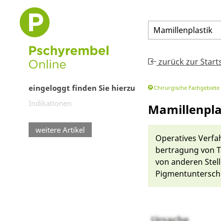
Mamillenplastik
zurück zur Start
eingeloggt finden Sie hierzu
Chirurgische Fachgebiete
Indikationen
Mamillenpla
weitere Artikel
Operatives Ver­fa
bertragung von Tei
von an­deren Stell
Pigment­unterschi