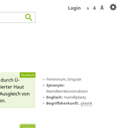
A
Login
A
A
Feedback
Femininum, Singular
durch Ü­
Synonym:
tierter Haut
Mamillenrekonstruktion
 Aus­gleich von
Englisch:
mamilliplasty
en.
Begriffsherkunft:
-plastik