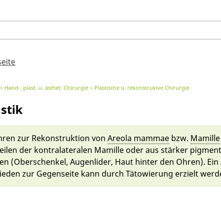
seite
Hand-, plast. u. ästhet. Chirurgie
Plastische u. rekonstrukive Chirurgie
stik
hren zur Rekonstrukti­on von
Areo­la mammae
bzw.
Mamille
len der kont­ra­la­te­ralen Mamille oder aus stär­ker pigmen
en (Ober­schenkel, Augen­lider, Haut hin­ter den Oh­ren). Ein
eden zur Gegen­seite kann durch Täto­wie­rung erzielt werd