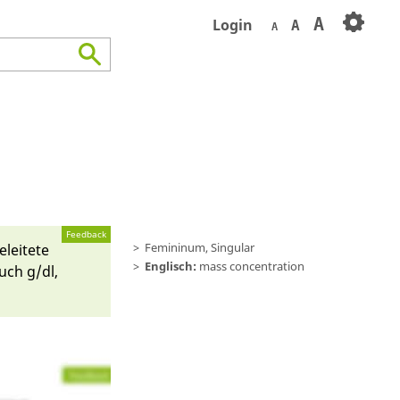
A
Login
A
A
Feedback
Femininum, Singular
leite­te
Englisch:
mass concentration
auch g/dl,