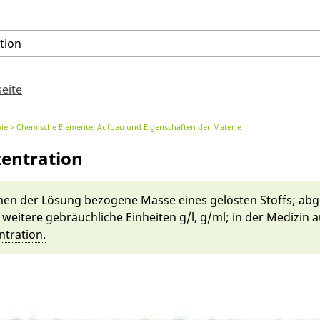
tion
seite
ie
Chemische Elemente, Aufbau und Eigenschaften der Materie
entration
en der Lö­sung be­zogene Masse ei­nes gelös­ten Stoffs; ab­ge
; weite­re gebräuch­liche Einheiten g/l, g/ml; in der Medizin 
trati­on.