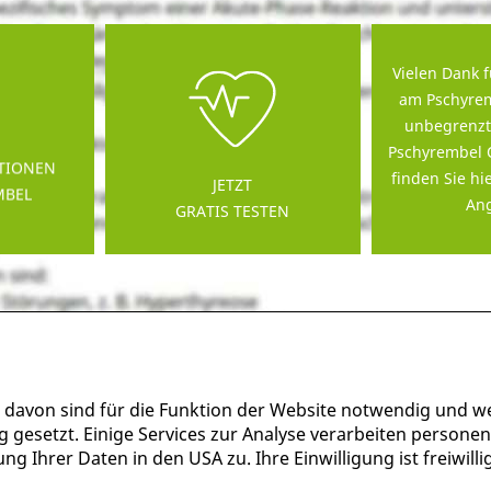
Vielen Dank f
am Pschyrem
unbegrenzt
Pschyrembel 
TIONEN
finden Sie hi
JETZT
MBEL
Ang
GRATIS TESTEN
 davon sind für die Funktion der Website notwendig und w
g gesetzt. Einige Services zur Analyse verarbeiten persone
g Ihrer Daten in den USA zu. Ihre Einwilligung ist freiwil