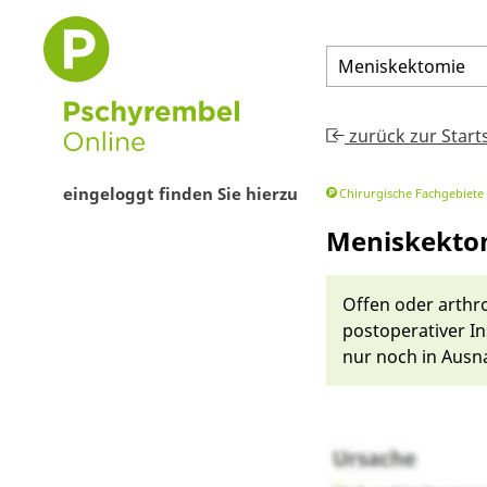
Meniskektomie
zurück zur Start
eingeloggt finden Sie hierzu
Chirurgische Fachgebiete
Meniskekto
Offen oder ar­thr
post­ope­rativer I
nur noch in Aus­n