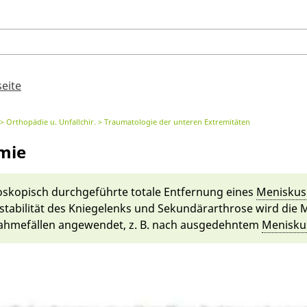
seite
Orthopädie u. Unfallchir.
Traumatologie der unteren Extremitäten
mie
o­skopisch durchge­führ­te totale Entfernung ei­nes
Menis­kus
n­stabilität des Knie­gelenks und Sekundär­ar­throse wird die
ahmefäl­len an­gewen­det, z. B. nach aus­gedehn­tem
Menis­kus