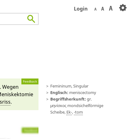
A
Login
A
A
Feedback
Femininum, Singular
. We­gen
Englisch:
meniscectomy
 Menis­kektomie
Begriffsherkunft:
gr.
­riss
.
μηνίσκος mond­sichelför­mi­ge
Scheibe,
Ek-
,
-tom