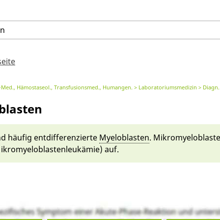
en
seite
or-Med., Hämostaseol., Transfusionsmed., Humangen.
Laboratoriumsmedizin
Diagn. de
blasten
 häu­fig ent­differenzier­te
Myelo­blasten
. Mikromyelo­blast
kromyelo­blasten­leukä­mie) auf.