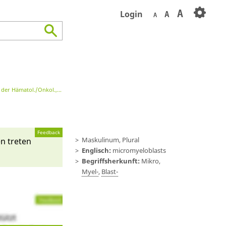
A
Login
A
A
r Hämatol./Onkol., Immunhämatol.
Onkologische Labordiagnostik
Feedback
Maskulinum, Plural
en treten
Englisch:
micromyeloblasts
Begriffsherkunft:
Mikro,
Myel-
,
Blast-