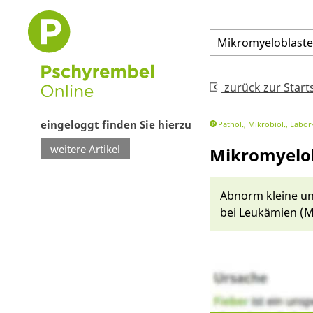
Mikromyeloblast
zurück zur Start
eingeloggt finden Sie hierzu
Pathol., Mikrobiol., Lab
weitere Artikel
Mikromyelo
Ab­norm kleine und
bei
Leukä­mi­en
(Mi