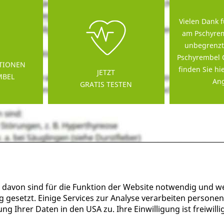
Vielen Dank f
am Pschyrem
unbegrenzt
Pschyrembel 
TIONEN
finden Sie hi
JETZT
MBEL
Ang
GRATIS TESTEN
 davon sind für die Funktion der Website notwendig und w
g gesetzt. Einige Services zur Analyse verarbeiten persone
g Ihrer Daten in den USA zu. Ihre Einwilligung ist freiwil