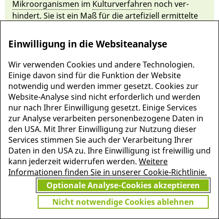
Mikro­or­ganis­men
im
Kultur­verfahren
noch ver­
hindert. Sie ist ein Maß für die
ar­te­fizi­ell
er­mittel­te
spezifische Erreger­emp­findlichkeit. Für Antibioti­ka
kann auch die
minimale bakterizide Konzentrati­on
Einwilligung in die Websiteanalyse
bestimmt werden.
Wir verwenden Cookies und andere Technologien.
Einige davon sind für die Funktion der Website
notwendig und werden immer gesetzt. Cookies zur
Website-Analyse sind nicht erforderlich und werden
nur nach Ihrer Einwilligung gesetzt. Einige Services
zur Analyse verarbeiten personenbezogene Daten in
den USA. Mit Ihrer Einwilligung zur Nutzung dieser
Services stimmen Sie auch der Verarbeitung Ihrer
Daten in den USA zu. Ihre Einwilligung ist freiwillig und
kann jederzeit widerrufen werden.
Weitere
Informationen finden Sie in unserer Cookie-Richtlinie.
MEHR INFORMATIONEN
Optionale Analyse-Cookies akzeptieren
JETZT
ZU PSCHYREMBEL
Nicht notwendige Cookies ablehnen
GRATIS TESTEN