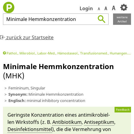
A
Login
A
A
weitere
Minimale
Hemmkonzentration
Artikel
zurück zur Startseite
Pathol., Mikrobiol., Labor-Med., Hämostaseol., Transfusionsmed., Humangen.
M
Minimale Hemmkonzentration
(MHK)
Femininum, Singular
Synonym:
Minimale Hemmkonzentration
Englisch:
minimal inhibitory concentration
Feedback
Ge­rings­te Konzentrati­on ei­nes anti­mi­kro­bi­el­
len Wirkstoffs (z. B.
Antibioti­kum
,
Anti­septi­kum
,
Desinfektions­mit­tel
), die die Ver­mehrung von