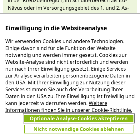
in der Kreuz­beinregi­on, im Schulter­bereich als Ito-
Nävus oder im Ver­sorgungsge­biet des 1. und 2. As­
tes des N. trigeminus un­ter Mit­beteili­gung der
Augen als Ota-Nävus.
Einwilligung in die Websiteanalyse
Wir verwenden Cookies und andere Technologien.
Einige davon sind für die Funktion der Website
notwendig und werden immer gesetzt. Cookies zur
Website-Analyse sind nicht erforderlich und werden
nur nach Ihrer Einwilligung gesetzt. Einige Services
zur Analyse verarbeiten personenbezogene Daten in
den USA. Mit Ihrer Einwilligung zur Nutzung dieser
Services stimmen Sie auch der Verarbeitung Ihrer
Daten in den USA zu. Ihre Einwilligung ist freiwillig und
kann jederzeit widerrufen werden.
Weitere
MEHR INFORMATIONEN
Informationen finden Sie in unserer Cookie-Richtlinie.
JETZT
ZU PSCHYREMBEL
Optionale Analyse-Cookies akzeptieren
GRATIS TESTEN
Nicht notwendige Cookies ablehnen