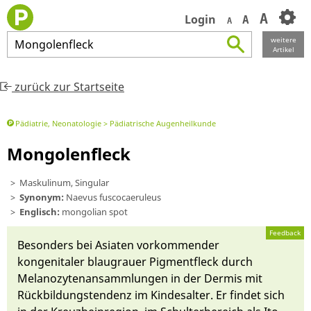
A
Login
A
A
weitere
Mongolenfleck
Artikel
zurück zur Startseite
Pädiatrie, Neonatologie
Pädiatrische Augenheilkunde
Mongolenfleck
Maskulinum, Singular
Synonym:
Naevus fuscocaeruleus
Englisch:
mongolian spot
Feedback
Besonders bei Asia­ten vor­kom­men­der
kongenitaler blau­grau­er Pigmentfleck durch
Melano­zyten­an­samm­lungen in der Dermis mit
Rück­bildungs­ten­denz im Kindesal­ter. Er fin­det sich