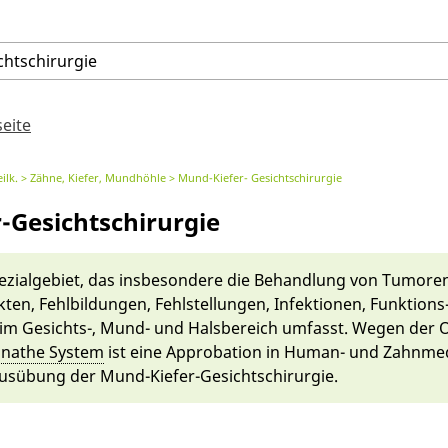
chtschirurgie
seite
ilk.
Zähne, Kiefer, Mundhöhle
Mund-Kiefer- Gesichtschirurgie
-Gesichtschirurgie
pezi­al­gebiet, das ins­besonde­re die Behandlung von Tumoren
ten, Fehlbildungen, Fehls­tellungen, In­fektionen, Funktions
m Ge­sichts-, Mund- und Hals­bereich um­fasst. We­gen der O
na­the System
ist ei­ne Ap­probati­on in Human- und Zahn­me
s­ü­bung der Mund-Kiefer-Ge­sichtschirurgie.