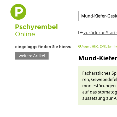
Mund
-
Kiefer
-
Gesi
zurück zur Start
eingeloggt finden Sie hierzu
Augen, HNO, ZMK, Zahnhe
weitere Artikel
Mund-Kiefer
Fachärzt­liches S
ren, Gewebede­fek
moniestörun­gen i
auf das
stomato­g
aussetzung zur Au