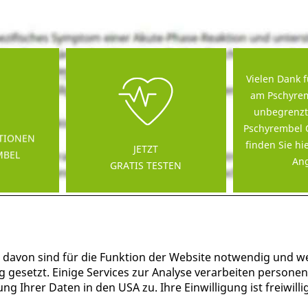
Vielen Dank f
am Pschyrem
unbegrenzt
Pschyrembel 
TIONEN
finden Sie hi
JETZT
MBEL
Ang
GRATIS TESTEN
 davon sind für die Funktion der Website notwendig und w
g gesetzt. Einige Services zur Analyse verarbeiten persone
g Ihrer Daten in den USA zu. Ihre Einwilligung ist freiwil