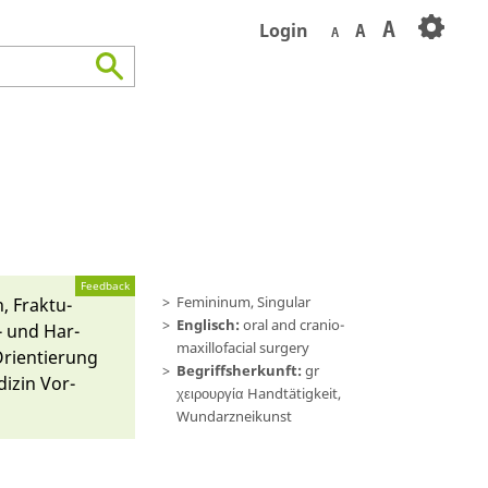
A
Login
A
A
Feedback
Femininum, Singular
, Fraktu­
Englisch:
oral and cranio-
- und Har­
maxillofacial surgery
ri­entierung
Begriffsherkunft:
gr
dizin Vor­
χειρουργία Handtätig­keit,
Wundarznei­kunst