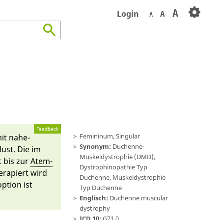
A
Login
A
A
Feedback
Femininum, Singular
it nahe­
Synonym:
Duchenne-
ust. Die im
Muskeldystrophie (DMD),
t bis zur
Atem­
Dystrophinopathie Typ
e­rapiert wird
Duchenne, Muskeldystrophie
­ti­on ist
Typ Duchenne
Englisch:
Duchenne muscular
dystrophy
ICD 10:
G71.0