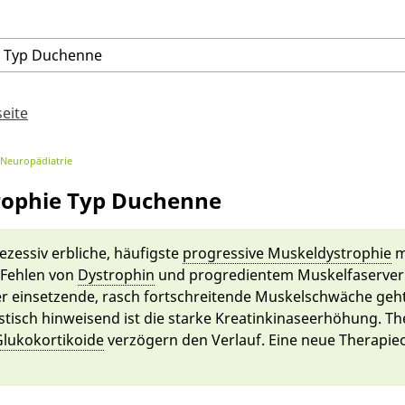
e
Typ
Duchenne
seite
Neuropädiatrie
rophie Typ Duchenne
essiv erbliche, häu­figs­te
pro­gressive Muskeldystrophie
m
 Feh­len von
Dys­trophin
und pro­gredien­tem Muskel­faserverl
er einset­zende, rasch fort­schreiten­de Muskel­schwäche geh
stisch hin­weisend ist die star­ke Kreatin­kinaseer­höhung. Th
lukokortikoi­de
ver­zö­gern den Ver­lauf. Ei­ne neue The­rapie­op