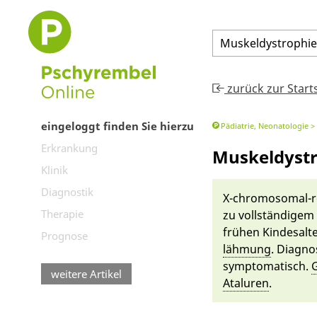
Muskeldystrophi
zurück zur Start
eingeloggt finden Sie hierzu
Pädiatrie, Neonatologie
Erkrankung
Muskeldyst
Klinik
Diagnostik
X-chromosomal-rez
Therapie
zu vollstän­digem
frühen Kindesal­t
Prognose
lähmung
. Diagno
symptomatisch.
G
weitere Artikel
Atalu­ren
.