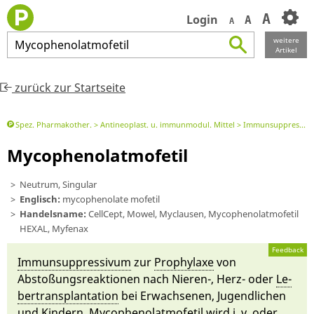
A
Login
A
A
weitere
Mycophenolatmofetil
Artikel
zurück zur Startseite
Spez. Pharmakother.
Antineoplast. u. immunmodul. Mittel
Immunsuppressiva
Mycophenolatmofetil
Neutrum, Singular
Englisch:
mycophenolate mofetil
Handelsname:
CellCept, Mowel, Myclausen, Mycophenolatmofetil
HEXAL, Myfenax
Feedback
Im­mun­sup­pressivum
zur
Prophyla­xe
von
Abstoßungs­re­ak­tionen
nach Nieren-, Herz- oder
Le­
bertransplantati­on
bei Er­wachse­nen, Ju­gend­lichen
und Kindern. Mycophenol­atmofetil wird i. v. oder