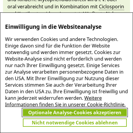
oral ver­ab­reicht und in Kombi­nati­on mit
Ciclos­porin
und
Kortikosteroiden
ein­gesetzt. Häu­figs­te Ne­ben­
wirkungen sind
Diarrhö
,
Leuko­penie
,
Sepsis
, Er­
Einwilligung in die Websiteanalyse
brechen und er­höh­te An­fäl­lig­keit für In­fektionen.
Wir verwenden Cookies und andere Technologien.
Einige davon sind für die Funktion der Website
notwendig und werden immer gesetzt. Cookies zur
Website-Analyse sind nicht erforderlich und werden
nur nach Ihrer Einwilligung gesetzt. Einige Services
zur Analyse verarbeiten personenbezogene Daten in
den USA. Mit Ihrer Einwilligung zur Nutzung dieser
Services stimmen Sie auch der Verarbeitung Ihrer
Daten in den USA zu. Ihre Einwilligung ist freiwillig und
kann jederzeit widerrufen werden.
Weitere
Informationen finden Sie in unserer Cookie-Richtlinie.
MEHR INFORMATIONEN
Optionale Analyse-Cookies akzeptieren
JETZT
ZU PSCHYREMBEL
GRATIS TESTEN
Nicht notwendige Cookies ablehnen