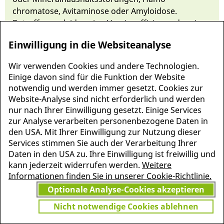
chromatose, Avi­t­a­minose oder Amyloidose.
Betroffene er­leiden ei­ne
Herzin­suffizienz
oder einen
plötz­lichen Herz­tod
. Echo­kardio­grafisch im­poniert
Einwilligung in die Websiteanalyse
ei­ne re­strikti­ve
Kardiomyopathie
mit Einschrän­kung
der dia­s­to­lischen Relaxati­on. EKG- Ver­än­de­run­gen
Wir verwenden Cookies und andere Technologien.
deuten auf einen diffusen Myo­kard­scha­den.
Einige davon sind für die Funktion der Website
notwendig und werden immer gesetzt. Cookies zur
Website-Analyse sind nicht erforderlich und werden
nur nach Ihrer Einwilligung gesetzt. Einige Services
zur Analyse verarbeiten personenbezogene Daten in
den USA. Mit Ihrer Einwilligung zur Nutzung dieser
Services stimmen Sie auch der Verarbeitung Ihrer
Daten in den USA zu. Ihre Einwilligung ist freiwillig und
kann jederzeit widerrufen werden.
Weitere
Informationen finden Sie in unserer Cookie-Richtlinie.
Optionale Analyse-Cookies akzeptieren
Nicht notwendige Cookies ablehnen
MEHR INFORMATIONEN
JETZT
ZU PSCHYREMBEL