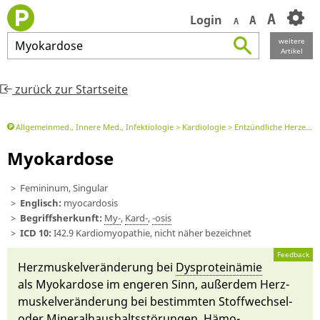
A
Login
A
A
weitere
Myokardose
Artikel
zurück zur Startseite
Allgemeinmed., Innere Med., Infektiologie
Kardiologie
Entzündliche Herzerkrank., Kardiomyopathie, Herzinsuffizienz
Myokardose
Femininum, Singular
Englisch:
myocardosis
Begriffsherkunft:
My-
,
Kard-
,
-osis
ICD 10:
I42.9 Kardiomyopathie, nicht näher bezeichnet
Feedback
Herz­muskel­ver­än­de­rung bei
Dys­pro­te­inä­mie
als Myo­kar­dose im engeren Sinn, außerdem Herz­
muskel­ver­än­de­rung bei bestimmten Stoffwech­sel-
oder Mineral­haushaltsstörun­gen, Hä­mo­