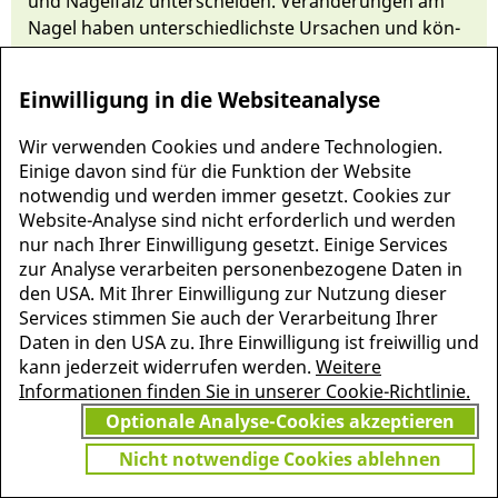
und Nagel­falz un­ter­scheiden. Ver­än­de­run­gen am
Nagel haben un­terschied­lichs­te Ur­sachen und kön­
nen auf Erkrankungen vie­ler Or­gane hin­weisen.
Einwilligung in die Websiteanalyse
Wir verwenden Cookies und andere Technologien.
Einige davon sind für die Funktion der Website
notwendig und werden immer gesetzt. Cookies zur
Website-Analyse sind nicht erforderlich und werden
nur nach Ihrer Einwilligung gesetzt. Einige Services
zur Analyse verarbeiten personenbezogene Daten in
den USA. Mit Ihrer Einwilligung zur Nutzung dieser
Services stimmen Sie auch der Verarbeitung Ihrer
Daten in den USA zu. Ihre Einwilligung ist freiwillig und
MEHR INFORMATIONEN
kann jederzeit widerrufen werden.
Weitere
JETZT
ZU PSCHYREMBEL
Informationen finden Sie in unserer Cookie-Richtlinie.
GRATIS TESTEN
Optionale Analyse-Cookies akzeptieren
Nicht notwendige Cookies ablehnen