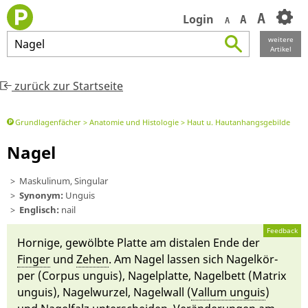
A
Login
A
A
weitere
Nagel
Artikel
zurück zur Startseite
Grundlagenfächer
Anatomie und Histologie
Haut u. Hautanhangsgebilde
Nagel
Maskulinum, Singular
Synonym:
Unguis
Englisch:
nail
Feedback
Horni­ge, gewölb­te Platte am distalen En­de der
Finger
und
Zehen
. Am Nagel lassen sich Nagel­kör­
per (
Cor­pus un­guis
), Nagel­platte, Nagelbett (
Matrix
un­guis
), Nagel­wurzel, Nagel­wall (
Val­lum un­guis
)