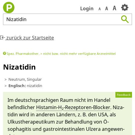
A
Login
A
A
Nizatidin
zurück zur Startseite
Spez. Pharmakother.
nicht bzw. nicht mehr verfügbare Arzneimittel
Nizatidin
Neutrum, Singular
Englisch:
nizatidin
Feedback
Im deutsch­sprachi­gen Raum nicht im Handel
be­find­licher
Histamin-H
-Rezeptoren-Blo­cker
. Ni­za­
2
tidin wird in an­deren Län­dern, z. B. den USA, als
Ulkustherapeutikum
zur Behandlung von Ö­
sophagitis und gastrointestinalen Ulze­ra an­gewen­