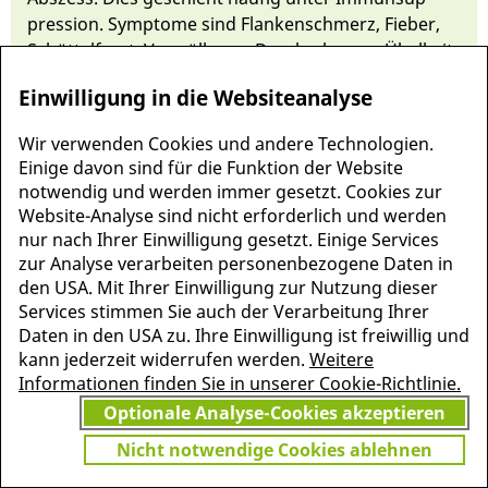
pressi­on. Symptome sind Flan­ken­schmerz, Fie­ber,
Schüt­tel­frost, Vor­wöl­bung, Druck­schmerz, Ü­bel­keit,
Er­brechen und Ü­ber­wär­mung des Nieren­lagers.
Einwilligung in die Websiteanalyse
Behandelt wird mit Drainage (offen oder durch
Katheter­an­lage), Antibiose, selten durch
Wir verwenden Cookies und andere Technologien.
Nephrektomie.
Einige davon sind für die Funktion der Website
notwendig und werden immer gesetzt. Cookies zur
Website-Analyse sind nicht erforderlich und werden
nur nach Ihrer Einwilligung gesetzt. Einige Services
zur Analyse verarbeiten personenbezogene Daten in
den USA. Mit Ihrer Einwilligung zur Nutzung dieser
Services stimmen Sie auch der Verarbeitung Ihrer
Daten in den USA zu. Ihre Einwilligung ist freiwillig und
kann jederzeit widerrufen werden.
Weitere
Informationen finden Sie in unserer Cookie-Richtlinie.
Optionale Analyse-Cookies akzeptieren
Nicht notwendige Cookies ablehnen
MEHR INFORMATIONEN
JETZT
ZU PSCHYREMBEL