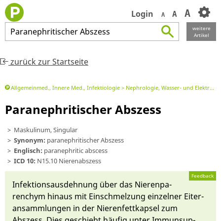
A
Login
A
A
weitere
Paranephritischer
Abszess
Artikel
zurück zur Startseite
Allgemeinmed., Innere Med., Infektiologie
Nephrologie, Wasser- und Elektrolyt, Säure-Basen-Haushalt
Paranephritischer Abszess
Maskulinum, Singular
Synonym:
paranephritischer Abszess
Englisch:
paranephritic abscess
ICD 10:
N15.10 Nierenabszess
Feedback
In­fektions­aus­dehnung ü­ber das Nieren­pa­
renchym hi­n­aus mit Einschmelzung ein­zelner Eiter­
an­samm­lungen in der Nieren­fett­kap­sel zum
Abszess. Dies ge­schieht häu­fig un­ter Im­mun­sup­