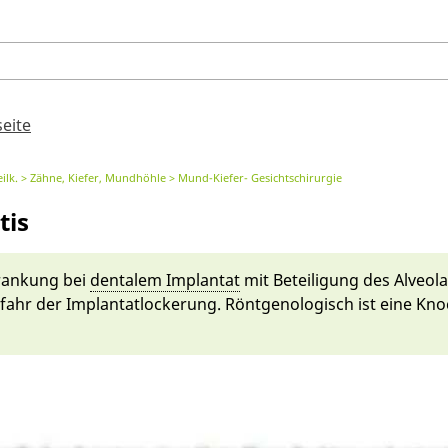
seite
ilk.
Zähne, Kiefer, Mundhöhle
Mund-Kiefer- Gesichtschirurgie
tis
krankung bei
den­ta­lem Implantat
mit Beteili­gung des Alveola
ahr der Implantat­lockerung. Rönt­geno­logisch ist ei­ne Kno