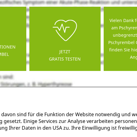
Vielen Dank f
am Pschyrem
unbegrenzt
Pschyrembel 
TIONEN
finden Sie hi
JETZT
MBEL
Ang
GRATIS TESTEN
 davon sind für die Funktion der Website notwendig und w
g gesetzt. Einige Services zur Analyse verarbeiten persone
g Ihrer Daten in den USA zu. Ihre Einwilligung ist freiwil