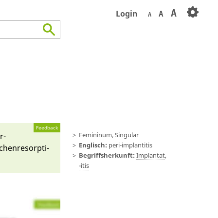
A
Login
A
A
Feedback
Femininum, Singular
r­
Englisch:
peri-implantitis
chen­resorpti­
Begriffsherkunft:
Implantat
,
-itis