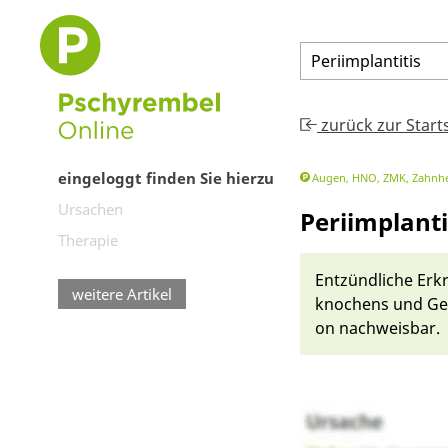
Periimplantitis
zurück zur Start
eingeloggt finden Sie hierzu
Augen, HNO, ZMK, Zahnhe
Ursachen
Periimplanti
Therapie
Ent­zünd­liche Er
weitere Artikel
knochens und Ge­f
on nachweis­bar.