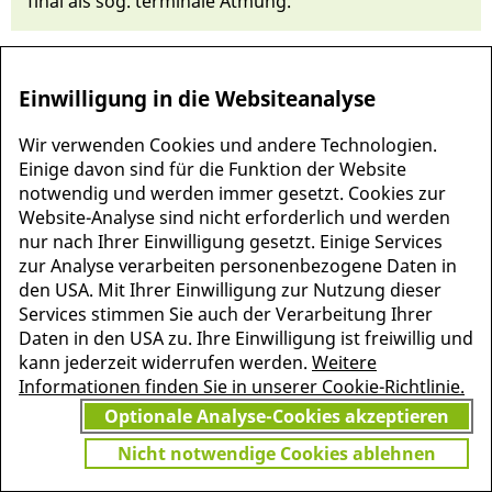
fi­nal als sog. termina­le At­mung.
Einwilligung in die Websiteanalyse
Wir verwenden Cookies und andere Technologien.
Einige davon sind für die Funktion der Website
notwendig und werden immer gesetzt. Cookies zur
Website-Analyse sind nicht erforderlich und werden
nur nach Ihrer Einwilligung gesetzt. Einige Services
zur Analyse verarbeiten personenbezogene Daten in
den USA. Mit Ihrer Einwilligung zur Nutzung dieser
MEHR INFORMATIONEN
Services stimmen Sie auch der Verarbeitung Ihrer
JETZT
ZU PSCHYREMBEL
Daten in den USA zu. Ihre Einwilligung ist freiwillig und
GRATIS TESTEN
kann jederzeit widerrufen werden.
Weitere
Informationen finden Sie in unserer Cookie-Richtlinie.
Optionale Analyse-Cookies akzeptieren
Vielen Dank für Ihr Interesse
Nicht notwendige Cookies ablehnen
am Pschyrembel! Wenn Sie