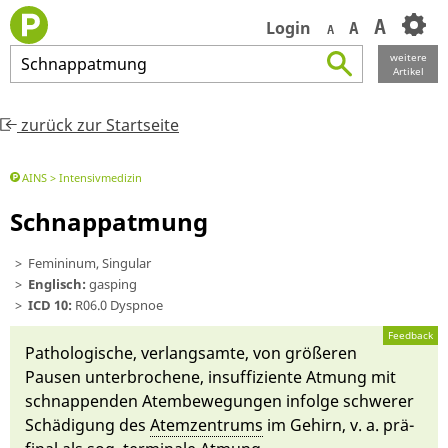
A
Login
A
A
weitere
Schnappatmung
Artikel
zurück zur Startseite
AINS
Intensivmedizin
Schnappatmung
Femininum, Singular
Englisch:
gasping
ICD 10:
R06.0 Dyspnoe
Feedback
Pathologische, ver­langsamte, von größe­ren
Pausen un­terbro­che­ne, in­suffiziente At­mung mit
schnappenden Atembewegungen in­folge schwerer
Schädi­gung des
Atem­zentrums
im Gehirn, v. a. prä­