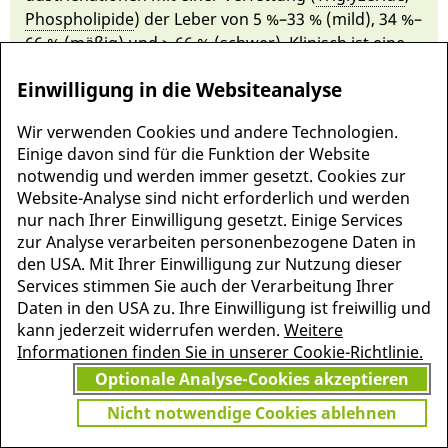
Phospholipide
) der Le­ber von 5 %–33 % (mild), 34 %–
66 % (mäßig) und > 66 % (schwer). Klinisch ist ei­ne
steato­tische Le­be­rerkrankung fast im­mer stumm
Einwilligung in die Websiteanalyse
oder zeigt un­spezifische Ober­bauch­be­schwerden
rechts (z. B. Druck, Ziehen, Ste­chen).
Wir verwenden Cookies und andere Technologien.
Einige davon sind für die Funktion der Website
notwendig und werden immer gesetzt. Cookies zur
Website-Analyse sind nicht erforderlich und werden
nur nach Ihrer Einwilligung gesetzt. Einige Services
zur Analyse verarbeiten personenbezogene Daten in
den USA. Mit Ihrer Einwilligung zur Nutzung dieser
Services stimmen Sie auch der Verarbeitung Ihrer
Daten in den USA zu. Ihre Einwilligung ist freiwillig und
kann jederzeit widerrufen werden.
Weitere
Informationen finden Sie in unserer Cookie-Richtlinie.
Optionale Analyse-Cookies akzeptieren
MEHR INFORMATIONEN
JETZT
Nicht notwendige Cookies ablehnen
ZU PSCHYREMBEL
GRATIS TESTEN