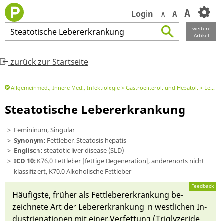
A
Login
A
A
weitere
Steatotische
Lebererkrankung
Artikel
zurück zur Startseite
Allgemeinmed., Innere Med., Infektiologie
Gastroenterol. und Hepatol.
Leber, Galle, Milz
Steatotische Lebererkrankung
Femininum, Singular
Synonym:
Fettleber, Steatosis hepatis
Englisch:
steatotic liver disease (SLD)
ICD 10:
K76.0 Fettleber [fettige Degeneration], anderenorts nicht
klassifiziert, K70.0 Alkoholische Fettleber
Feedback
Häu­figs­te, früher als Fettlebe­rerkrankung be­
zeichne­te Art der Le­be­rerkrankung in west­lichen In­
dus­trie­nationen mit ei­ner Ver­fettung (
Triglyzeride
,