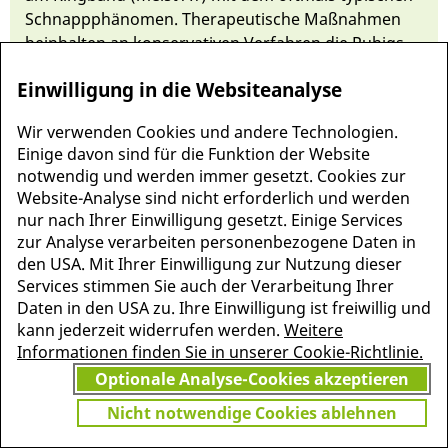
Schnappphäno­men. The­rapeutische Maß­nahmen
beinhalten an konservati­ven Ver­fahren die Ru­higs­
tellung und lo­kale Kortikoi­d­in­jekti­on und an
Einwilligung in die Websiteanalyse
operativen Maß­nahmen die Ring­band­spaltung.
Wir verwenden Cookies und andere Technologien.
Einige davon sind für die Funktion der Website
notwendig und werden immer gesetzt. Cookies zur
Website-Analyse sind nicht erforderlich und werden
nur nach Ihrer Einwilligung gesetzt. Einige Services
zur Analyse verarbeiten personenbezogene Daten in
den USA. Mit Ihrer Einwilligung zur Nutzung dieser
Services stimmen Sie auch der Verarbeitung Ihrer
Daten in den USA zu. Ihre Einwilligung ist freiwillig und
kann jederzeit widerrufen werden.
Weitere
Informationen finden Sie in unserer Cookie-Richtlinie.
MEHR INFORMATIONEN
Optionale Analyse-Cookies akzeptieren
JETZT
ZU PSCHYREMBEL
GRATIS TESTEN
Nicht notwendige Cookies ablehnen