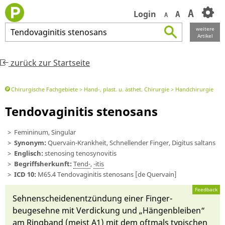
A
Login
A
A
weitere
Tendovaginitis
stenosans
Artikel
zurück zur Startseite
Chirurgische Fachgebiete
Hand-, plast. u. ästhet. Chirurgie
Handchirurgie
Tendovaginitis stenosans
Femininum, Singular
Synonym:
Quervain-Krankheit, Schnellender Finger, Digitus saltans
Englisch:
stenosing tenosynovitis
Begriffsherkunft:
Tend-
,
-itis
ICD 10:
M65.4 Tendovaginitis stenosans [de Quervain]
Feedback
Sehnen­scheiden­ent­zün­dung ei­ner Finger­
beuge­sehne mit Ver­di­c­kung und „Hän­gen­blei­ben“
am Ring­band (meist A1) mit dem oft­mals ty­pischen