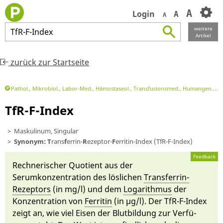
A
Login
A
A
weitere
TfR
-
F
-
Index
Artikel
zurück zur Startseite
Pathol., Mikrobiol., Labor-Med., Hämostaseol., Transfusionsmed., Humangen.
L
TfR-F-Index
Maskulinum, Singular
Synonym:
T
rans
f
errin-
R
ezeptor-
F
erritin-Index (TfR-F-Index)
Feedback
Rech­ne­ri­scher Quotient aus der
Serumkonzentrati­on des lös­lichen
Transferrin-
Rezeptors
(in mg/l) und dem
Lo­ga­rith­mus
der
Konzentrati­on von
Ferritin
(in µg/l). Der TfR-F-In­dex
zeigt an, wie viel Ei­sen der Blutbildung zur Ver­fü­