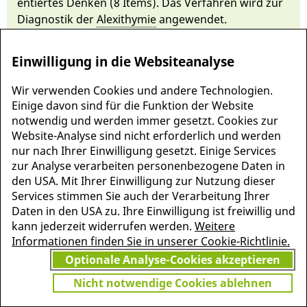
entiertes Denken (8 Items). Das Ver­fahren wird zur
Diagnostik der
Alexi­thymie
an­gewen­det.
Einwilligung in die Websiteanalyse
Wir verwenden Cookies und andere Technologien.
Einige davon sind für die Funktion der Website
notwendig und werden immer gesetzt. Cookies zur
Website-Analyse sind nicht erforderlich und werden
nur nach Ihrer Einwilligung gesetzt. Einige Services
zur Analyse verarbeiten personenbezogene Daten in
den USA. Mit Ihrer Einwilligung zur Nutzung dieser
Services stimmen Sie auch der Verarbeitung Ihrer
MEHR INFORMATIONEN
Daten in den USA zu. Ihre Einwilligung ist freiwillig und
JETZT
ZU PSCHYREMBEL
kann jederzeit widerrufen werden.
Weitere
GRATIS TESTEN
Informationen finden Sie in unserer Cookie-Richtlinie.
Optionale Analyse-Cookies akzeptieren
Nicht notwendige Cookies ablehnen
Vielen Dank für Ihr Interesse