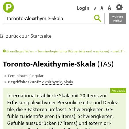
A
Login
A
A
weitere
Toronto
-
Alexithymie
-
Skala
Artikel
zurück zur Startseite
Grundlagenfächer
Terminologie (ohne Körperteile und -regionen)
med. Fachbegriff oder Element davon
Toronto-Alexithymie-Skala
(TAS)
Femininum, Singular
Begriffsherkunft:
Alexi­thymie
,
Skala
Feedback
In­ternational eta­blier­te Ska­la mit 20 Items zur
Er­fassung alexi­thymer Per­sön­lich­keits- und Denks­
tile, die 3 Faktoren um­fasst: Schwierig­keiten, Ge­
fühle zu identifizie­ren (5 Items), Schwierig­keiten,
Ge­fühle aus­zu­drü­cken (7 Items) und ex­tern ori­