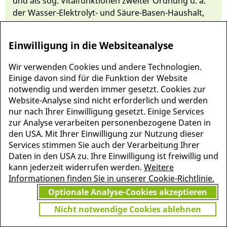
und als sog. Vital­funktionen zweiter Ord­nung u. a.
der Wasser-Elektrolyt- und
Säu­re-Basen-Haushalt
,
die
Nieren­funkti­on
und der Wär­me­haushalt.
Einwilligung in die Websiteanalyse
Wir verwenden Cookies und andere Technologien.
Einige davon sind für die Funktion der Website
notwendig und werden immer gesetzt. Cookies zur
Website-Analyse sind nicht erforderlich und werden
nur nach Ihrer Einwilligung gesetzt. Einige Services
zur Analyse verarbeiten personenbezogene Daten in
den USA. Mit Ihrer Einwilligung zur Nutzung dieser
Services stimmen Sie auch der Verarbeitung Ihrer
Daten in den USA zu. Ihre Einwilligung ist freiwillig und
MEHR INFORMATIONEN
kann jederzeit widerrufen werden.
Weitere
JETZT
ZU PSCHYREMBEL
Informationen finden Sie in unserer Cookie-Richtlinie.
GRATIS TESTEN
Optionale Analyse-Cookies akzeptieren
Nicht notwendige Cookies ablehnen