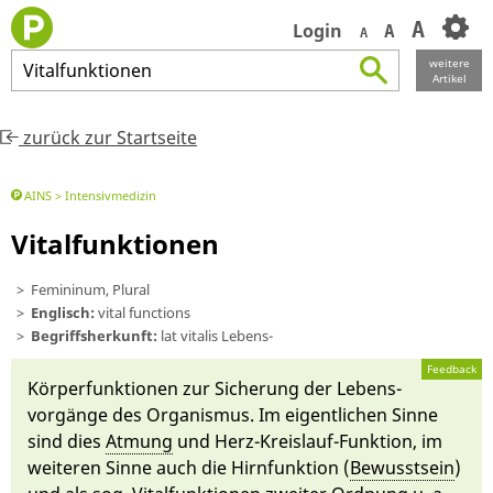
A
Login
A
A
weitere
Vitalfunktionen
Artikel
zurück zur Startseite
AINS
Intensivmedizin
Vitalfunktionen
Femininum, Plural
Englisch:
vital functions
Begriffsherkunft:
lat vita­lis Le­bens-
Feedback
Kör­perfunktionen zur Sicherung der Le­bens­
vorgän­ge des Or­ganismus. Im eigent­lichen Sin­ne
sind dies
At­mung
und Herz-Kreislauf-Funkti­on, im
weiteren Sin­ne auch die Hirn­funkti­on (
Bewusst­sein
)