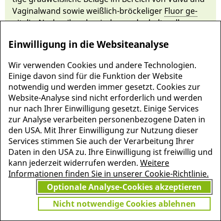
Vaginal­wand so­wie weiß­lich-brö­cke­liger
Fluor ge­
nitalis
. Nach mikro­skopischem oder kulturellem
Erreger­nachweis wird mit
Antimyko­ti­ka
behandelt.
Einwilligung in die Websiteanalyse
Wir verwenden Cookies und andere Technologien.
Einige davon sind für die Funktion der Website
notwendig und werden immer gesetzt. Cookies zur
Website-Analyse sind nicht erforderlich und werden
nur nach Ihrer Einwilligung gesetzt. Einige Services
zur Analyse verarbeiten personenbezogene Daten in
den USA. Mit Ihrer Einwilligung zur Nutzung dieser
Services stimmen Sie auch der Verarbeitung Ihrer
Daten in den USA zu. Ihre Einwilligung ist freiwillig und
kann jederzeit widerrufen werden.
Weitere
MEHR INFORMATIONEN
Informationen finden Sie in unserer Cookie-Richtlinie.
JETZT
ZU PSCHYREMBEL
Optionale Analyse-Cookies akzeptieren
GRATIS TESTEN
Nicht notwendige Cookies ablehnen