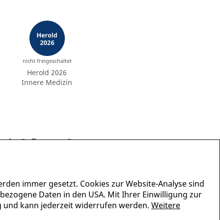
nicht freigeschaltet
Herold 2026
Innere Medizin
er Reflux
Purpura jaune d'ocre
Zerkarienderma
erden immer gesetzt. Cookies zur Website-Analyse sind
nbezogene Daten in den USA. Mit Ihrer Einwilligung zur
lig und kann jederzeit widerrufen werden.
Weitere