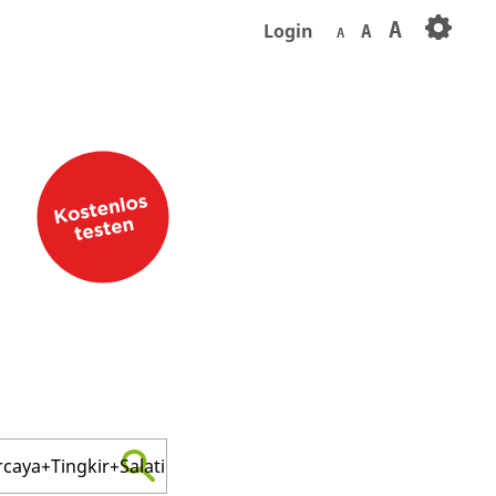
A
Login
A
A
aya+Tingkir+Salatiga