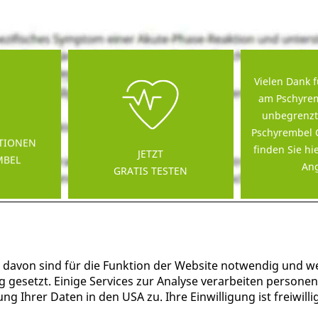
Vielen Dank f
am Pschyrem
unbegrenzt
Pschyrembel 
TIONEN
finden Sie hi
JETZT
MBEL
Ang
GRATIS TESTEN
 davon sind für die Funktion der Website notwendig und w
g gesetzt. Einige Services zur Analyse verarbeiten persone
g Ihrer Daten in den USA zu. Ihre Einwilligung ist freiwil