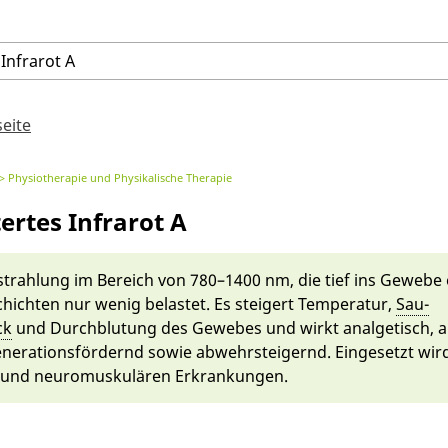
Infrarot
A
seite
Physiotherapie und Physikalische Therapie
ertes Infrarot A
strahlung
im Bereich von 780–1400 nm, die tief ins Gewebe e
hich­ten nur we­nig belas­tet. Es steigert Temperatur,
Sau­
ck
und Durch­blutung des Gewebes und wirkt an­al­ge­tisch, a
nerati­ons­för­dernd so­wie ab­wehr­steigernd. Ein­gesetzt wird 
 und neuro­muskulären Erkrankungen.