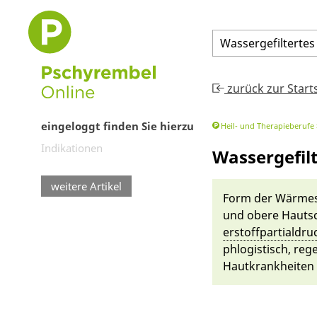
Wassergefiltertes
zurück zur Start
eingeloggt finden Sie hierzu
Heil- und Therapieberufe
Indikationen
Wassergefilt
weitere Artikel
Form der
Wär­me­
und obe­re Haut­sc
erstoffpartialdru
phlogistisch, rege
Haut­krankheiten