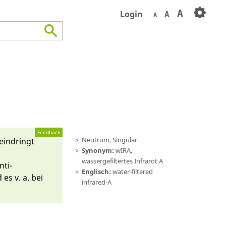
A
Login
A
A
Feedback
Neutrum, Singular
in­dringt
Synonym:
wIRA,
wassergefiltertes Infrarot A
nti­
Englisch:
water-filtered
es v. a. bei
infrared-A