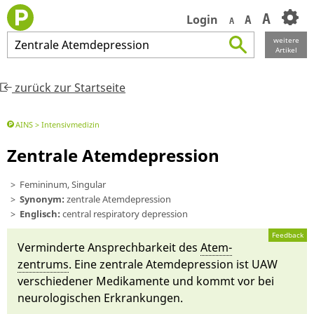
A
Login
A
A
weitere
Zentrale
Atemdepression
Artikel
zurück zur Startseite
AINS
Intensivmedizin
Zentrale Atemdepression
Femininum, Singular
Synonym:
zentrale Atemdepression
Englisch:
central respiratory depression
Feedback
Ver­minderte An­sprechbarkeit des
Atem­
zentrums
. Ei­ne zentrale Atem­depressi­on ist UAW
ver­schie­de­ner Medikamen­te und kommt vor bei
neurologischen Erkrankungen.