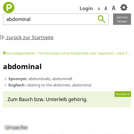
A
Login
A
A
weitere
abdominal
Artikel
zurück zur Startseite
Grundlagenfächer
Terminologie (ohne Körperteile und -regionen)
med. Fachbegriff oder Element davon
abdominal
Synonym:
abdominalis, abdominell
Englisch:
relating to the abdomen, abdominal
Feedback
Zum Bauch bzw. Un­terleib gehö­rig.