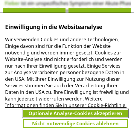
Einwilligung in die Websiteanalyse
Wir verwenden Cookies und andere Technologien.
Einige davon sind für die Funktion der Website
MEHR INFORMATIONEN
JETZT
notwendig und werden immer gesetzt. Cookies zur
ZU PSCHYREMBEL
GRATIS TESTEN
Website-Analyse sind nicht erforderlich und werden
nur nach Ihrer Einwilligung gesetzt. Einige Services
zur Analyse verarbeiten personenbezogene Daten in
den USA. Mit Ihrer Einwilligung zur Nutzung dieser
Services stimmen Sie auch der Verarbeitung Ihrer
Vielen Dank für Ihr Interesse
Daten in den USA zu. Ihre Einwilligung ist freiwillig und
am Pschyrembel! Wenn Sie
kann jederzeit widerrufen werden.
Weitere
unbegrenzten Zugang zu
Informationen finden Sie in unserer Cookie-Richtlinie.
Pschyrembel Online möchten,
Optionale Analyse-Cookies akzeptieren
finden Sie hier das passende
Angebot.
Nicht notwendige Cookies ablehnen