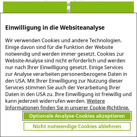
Einwilligung in die Websiteanalyse
Wir verwenden Cookies und andere Technologien.
MEHR INFORMATIONEN
JETZT
Einige davon sind für die Funktion der Website
ZU PSCHYREMBEL
notwendig und werden immer gesetzt. Cookies zur
GRATIS TESTEN
Website-Analyse sind nicht erforderlich und werden
nur nach Ihrer Einwilligung gesetzt. Einige Services
zur Analyse verarbeiten personenbezogene Daten in
den USA. Mit Ihrer Einwilligung zur Nutzung dieser
Vielen Dank für Ihr Interesse
Services stimmen Sie auch der Verarbeitung Ihrer
am Pschyrembel! Wenn Sie
Daten in den USA zu. Ihre Einwilligung ist freiwillig und
unbegrenzten Zugang zu
kann jederzeit widerrufen werden.
Weitere
Pschyrembel Online möchten,
Informationen finden Sie in unserer Cookie-Richtlinie.
finden Sie hier das passende
Optionale Analyse-Cookies akzeptieren
Angebot.
Nicht notwendige Cookies ablehnen