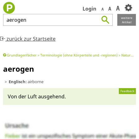
A
Login
A
A
weitere
aerogen
Artikel
zurück zur Startseite
Grundlagenfächer
Terminologie (ohne Körperteile und -regionen)
Naturwissenschaftl. Begriff
aerogen
Englisch:
airborne
Feedback
Von der Luft aus­gehend.