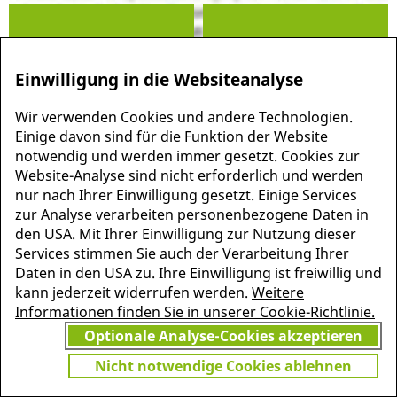
Einwilligung in die Websiteanalyse
Wir verwenden Cookies und andere Technologien.
MEHR INFORMATIONEN
JETZT
Einige davon sind für die Funktion der Website
ZU PSCHYREMBEL
notwendig und werden immer gesetzt. Cookies zur
GRATIS TESTEN
Website-Analyse sind nicht erforderlich und werden
nur nach Ihrer Einwilligung gesetzt. Einige Services
zur Analyse verarbeiten personenbezogene Daten in
den USA. Mit Ihrer Einwilligung zur Nutzung dieser
Vielen Dank für Ihr Interesse
Services stimmen Sie auch der Verarbeitung Ihrer
am Pschyrembel! Wenn Sie
Daten in den USA zu. Ihre Einwilligung ist freiwillig und
unbegrenzten Zugang zu
kann jederzeit widerrufen werden.
Weitere
Pschyrembel Online möchten,
Informationen finden Sie in unserer Cookie-Richtlinie.
finden Sie hier das passende
Optionale Analyse-Cookies akzeptieren
Angebot.
Nicht notwendige Cookies ablehnen