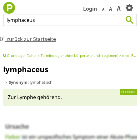
A
Login
A
A
lymphaceus
zurück zur Startseite
Grundlagenfächer
Terminologie (ohne Körperteile und -regionen)
med. Fachbegriff oder Element davon
lymphaceus
Synonym:
lymphatisch
Feedback
Zur Lym­phe gehörend.